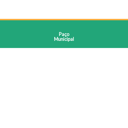
Paço
Municipal
MUNICIPIO DE NAVIRAI
CNPJ: 03.155.934/0001-90
Praça Prefeito Euclides Antonio Fabris, 343, Centro -
CEP: 79950-000
Segunda a Sexta-feira