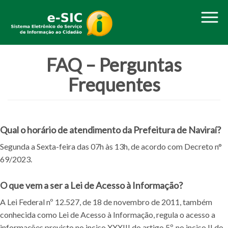
O
FAQ – Perguntas
N
Frequentes
Qual o horário de atendimento da Prefeitura de Naviraí?
Segunda a Sexta-feira das 07h às 13h, de acordo com Decreto n°
69/2023.
O que vem a ser a Lei de Acesso à Informação?
A Lei Federal nº 12.527, de 18 de novembro de 2011, também
conhecida como Lei de Acesso à Informação, regula o acesso a
informações previsto no inciso
XXXIII
do artigo 5º, no inciso II do